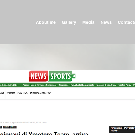
About me
Gallery
Media
News
Contact