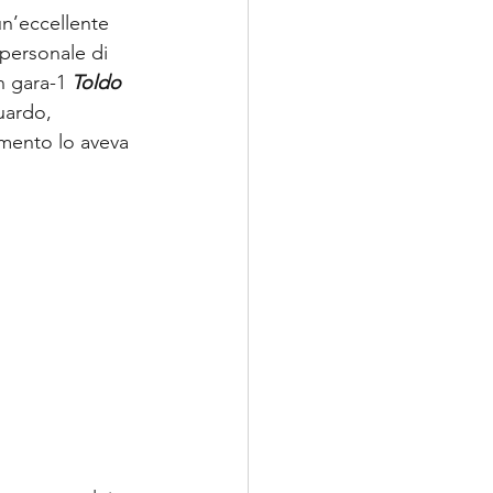
un’eccellente 
 personale di 
n gara-1 
Toldo
uardo, 
mento lo aveva 