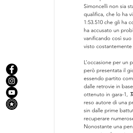
Simoncelli non sia st
qualifica, che lo ha
1:53.510 che gli ha co
ha accusato un probl
vanificando così suo
visto costantemente n
L’occasione per un pr
però presentata il g
essendo partito com
dalle retrovie in bas
ottenuto in gara-1,
T
reso autore di una p
sin dalle prime battut
recuperare numerose
Nonostante una penali