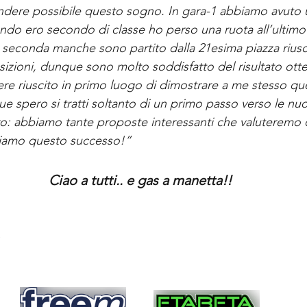
endere possibile questo sogno. In gara-1 abbiamo avuto 
ndo ero secondo di classe ho perso una ruota all’ultimo
la seconda manche sono partito dalla 21esima piazza rius
izioni, dunque sono molto soddisfatto del risultato ott
sere riuscito in primo luogo di dimostrare a me stesso qu
e spero si tratti soltanto di un primo passo verso le nuo
ro: abbiamo tante proposte interessanti che valuteremo
iamo questo successo!”
Tommaso Toldo Campione ATCC Cup
Ciao a tutti.. e gas a manetta!!