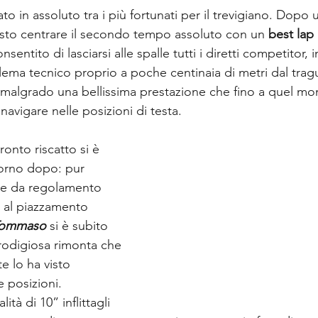
ato in assoluto tra i più fortunati per il trevigiano. Dopo 
 visto centrare il secondo tempo assoluto con un
 best lap
nsentito di lasciarsi alle spalle tutti i diretti competitor, i
ema tecnico proprio a poche centinaia di metri dal trag
 malgrado una bellissima prestazione che fino a quel mo
avigare nelle posizioni di testa.
onto riscatto si è 
iorno dopo: pur 
e da regolamento 
e al piazzamento 
ommaso
si è subito 
rodigiosa rimonta che 
e lo ha visto 
 posizioni. 
tà di 10” inflittagli 