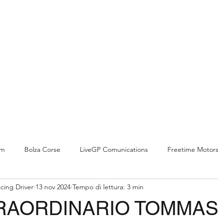
Home
La mia storia
Partnership
Gallery
am
Bolza Corse
LiveGP Comunications
Freetime Motor
cing Driver
13 nov 2024
Tempo di lettura: 3 min
RAORDINARIO TOMMA