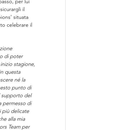
asso, per lui 
icurargli il 
ions’ situata 
o celebrare il 
zione 
o di poter 
inizio stagione, 
n questa 
scere né la 
uesto punto di 
l supporto del 
a permesso di 
i più delicate 
he alla mia 
tors Team per 