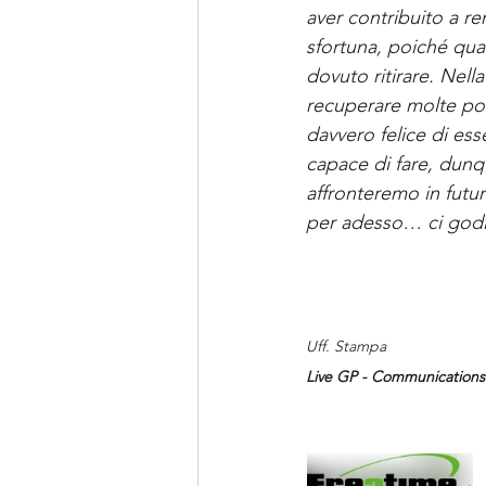
aver contribuito a r
sfortuna, poiché qua
dovuto ritirare. Nel
recuperare molte pos
davvero felice di es
capace di fare, dunqu
affronteremo in futu
per adesso… ci god
Uff. Stampa 
Live GP - Communications