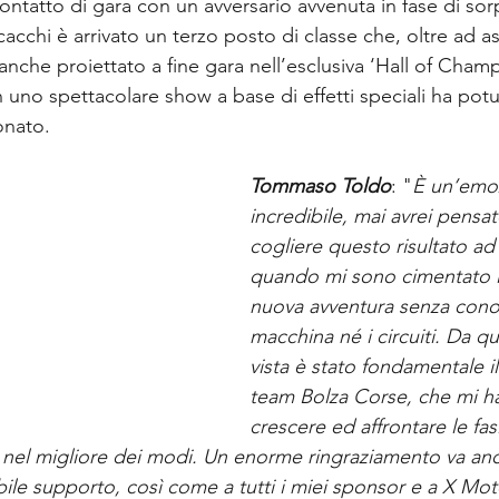
ontatto di gara con un avversario avvenuta in fase di sorp
acchi è arrivato un terzo posto di classe che, oltre ad ass
a anche proiettato a fine gara nell’esclusiva ‘Hall of Champ
uno spettacolare show a base di effetti speciali ha potut
onato.
Tommaso Toldo
: "
È un’emo
incredibile, mai avrei pensat
cogliere questo risultato ad 
quando mi sono cimentato i
nuova avventura senza cono
macchina né i circuiti. Da q
vista è stato fondamentale i
team Bolza Corse, che mi h
crescere ed affrontare le fas
nel migliore dei modi. Un enorme ringraziamento va anc
ibile supporto, così come a tutti i miei sponsor e a X Mo