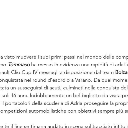
ha visto muovere i suoi primi passi nel mondo delle comp
imo 
Tommaso
ha messo in evidenza una rapidità di adat
nault Clio Cup IV messagli a disposizione dal team 
Bolza
conquistata nel round d’esordio a Varano. Da quel moment
stata un susseguirsi di acuti, culminati nella conquista del 
i soli 16 anni. Indubbiamente un bel biglietto da visita per
il portacolori della scuderia di Adria proseguire la propr
ompetizioni automobilistiche con obiettivi sempre più a
te il fine settimana andato in scena sul tracciato intito