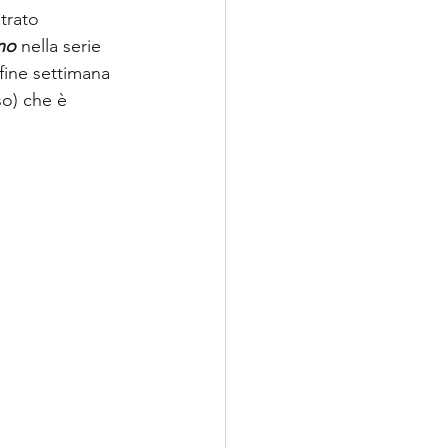
trato 
no
 nella serie 
 fine settimana 
so) che è 