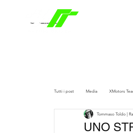
Tommaso Toldo | Racing Driver
Tutti i post
Media
XMotors Te
Tommaso Toldo | Ra
UNO ST