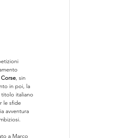
etizioni 
tamento 
 Corse
, sin 
o in poi, la 
titolo italiano 
 le sfide 
ia avventura 
mbiziosi.
lato a Marco 