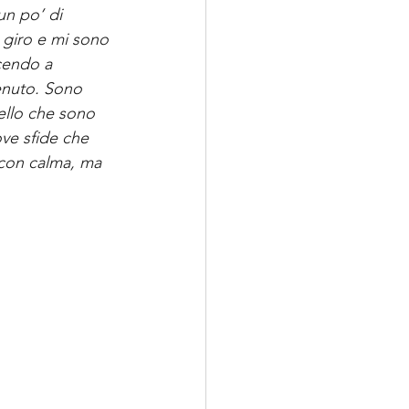
un po’ di 
 giro e mi sono 
cendo a 
enuto. Sono 
ello che sono 
ve sfide che 
 con calma, ma 