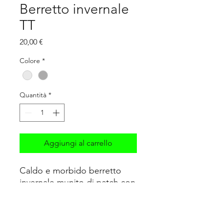
Berretto invernale
TT
Prezzo
20,00 €
Colore
*
Quantità
*
Aggiungi al carrello
Caldo e morbido berretto
invernale munito di patch con
logo di Tommaso TT Racing
Driver