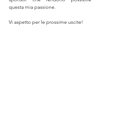
questa mia passione.
Vi aspetto per le prossime uscite! 
Seguitemi sempre sia sul mio canale 
social che nel sito. 
A presto!
Mostra tutti
Post recenti