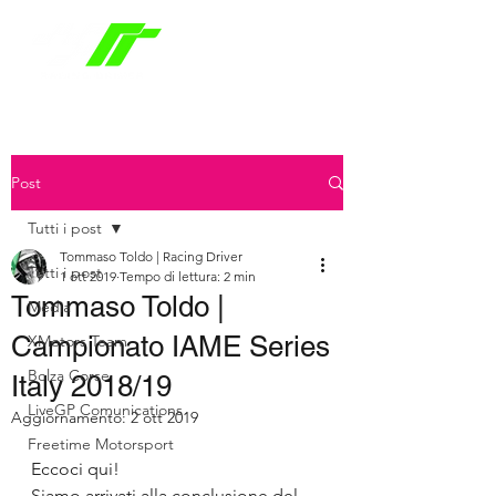
Post
Tutti i post
Tommaso Toldo | Racing Driver
Tutti i post
1 ott 2019
Tempo di lettura: 2 min
Tommaso Toldo |
Media
Campionato IAME Series
XMotors Team
Bolza Corse
Italy 2018/19
LiveGP Comunications
Aggiornamento:
2 ott 2019
Freetime Motorsport
Eccoci qui! 
Siamo arrivati alla conclusione del 